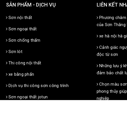
SẢN PHẨM - DỊCH VỤ
LIÊN KẾT N
Sơn nội thất
Phương châm 
của Sơn Thắng
Sơn ngoại thất
xe hà nội hà g
Sơn chống thấm
Cảnh giác ngu
Sơn lót
độc từ sơn
Thi công nội thất
Những lưu ý kh
đảm bảo chất l
xe bằng phấn
Chọn màu sơn
Dịch vụ thi công sơn công trình
phong thủy giúp
Sơn ngoại thất jotun
nghiệp
Sơn nội thất jotun
nội thất nhựa