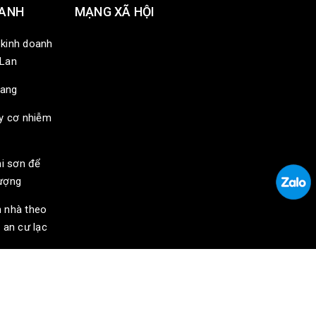
HANH
MẠNG XÃ HỘI
kinh doanh
 Lan
iang
y cơ nhiễm
i sơn để
ượng
 nhà theo
 an cư lạc