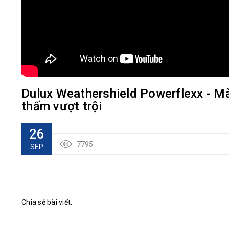
Dulux Weathershield Powerflexx - Mà
thấm vượt trội
26
7795
SEP
Chia sẻ bài viết: