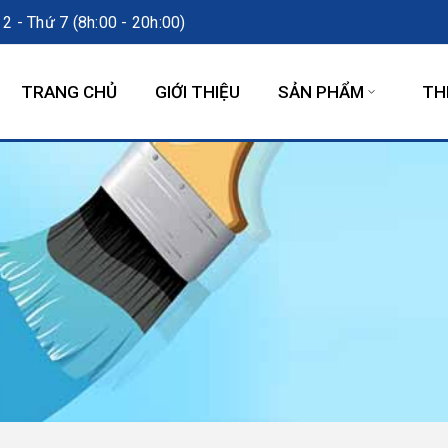
2 - Thứ 7 (8h:00 - 20h:00)
TRANG CHỦ
GIỚI THIỆU
SẢN PHẨM
TH
VIDEOS - CLIPS